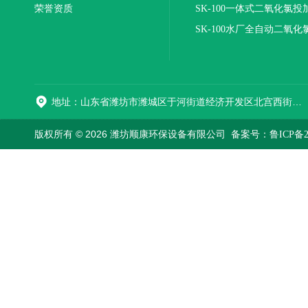
荣誉资质
装置
SK-100一体式二氧化氯投
报价
SK-100水厂全自动二氧化
加器
地址：山东省潍坊市潍城区于河街道经济开发区北宫西街与拥军路交叉路口西800米路南
版权所有 © 2026 潍坊顺康环保设备有限公司
备案号：鲁ICP备202