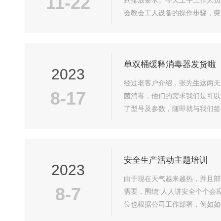
11-22
到排放要求。今天上午工作人员
会教会工人设备的操作步骤，突
氯投加器，单桶缓释消毒器，电
单双桶缓释消毒器发货啦
2023
经过老客户介绍，张先生这两天
8-17
菌消毒，他们的需求我们是可以
了型号及参数，随即就与我们签
货。非常感谢各位新老客户对我
安全生产活动主题培训
2023
由于现在天气越来越热，并且部
8-7
需要，围绕“人人讲安全个个会
位也根据公司工作部署，例如如
生产，任重道远。我们将持续加