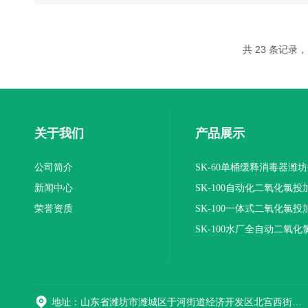
共 23 条记录，
关于我们
产品展示
公司简介
SK-60单桶缓释消毒器潍
新闻中心
SK-100自动化二氧化氯投
荣誉资质
装置
SK-100一体式二氧化氯投
报价
SK-100水厂全自动二氧化
加器
地址：山东省潍坊市潍城区于河街道经济开发区北宫西街与拥军路交叉路口西800米路南