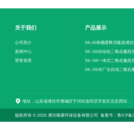
关于我们
产品展示
公司简介
SK-60单桶缓释消毒器潍
新闻中心
SK-100自动化二氧化氯投
荣誉资质
装置
SK-100一体式二氧化氯投
报价
SK-100水厂全自动二氧化
加器
地址：山东省潍坊市潍城区于河街道经济开发区北宫西街与拥军路交叉路口西800米路南
版权所有 © 2026 潍坊顺康环保设备有限公司
备案号：鲁ICP备202