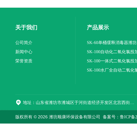
关于我们
产品展示
公司简介
SK-60单桶缓释消毒器潍
新闻中心
SK-100自动化二氧化氯投
荣誉资质
装置
SK-100一体式二氧化氯投
报价
SK-100水厂全自动二氧化
加器
地址：山东省潍坊市潍城区于河街道经济开发区北宫西街与拥军路交叉路口西800米路南
版权所有 © 2026 潍坊顺康环保设备有限公司
备案号：鲁ICP备202