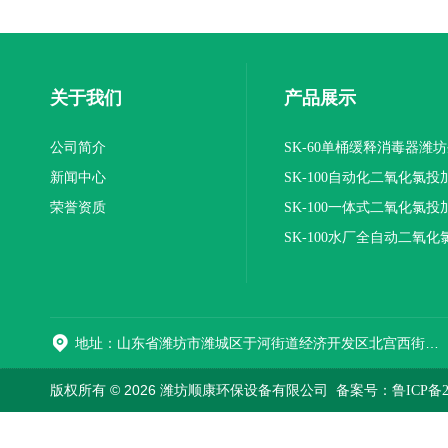
关于我们
产品展示
公司简介
SK-60单桶缓释消毒器潍
新闻中心
SK-100自动化二氧化氯投
荣誉资质
装置
SK-100一体式二氧化氯投
报价
SK-100水厂全自动二氧化
加器
地址：山东省潍坊市潍城区于河街道经济开发区北宫西街与拥军路交叉路口西800米路南
版权所有 © 2026 潍坊顺康环保设备有限公司
备案号：鲁ICP备202