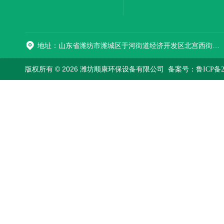
加器
地址：山东省潍坊市潍城区于河街道经济开发区北宫西街与拥军路交叉路口西800米路南
版权所有 © 2026 潍坊顺康环保设备有限公司
备案号：鲁ICP备202