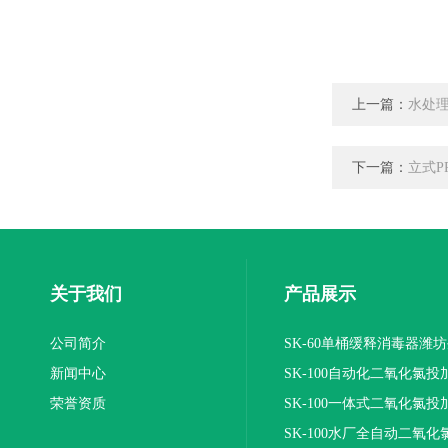
上一篇：
水处
下一篇：
立式P
关于我们
产品展示
公司简介
SK-60单桶缓释消毒器潍
新闻中心
SK-100自动化二氧化氯投
荣誉资质
装置
SK-100一体式二氧化氯投
报价
SK-100水厂全自动二氧化