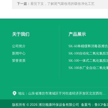
下一篇：
看完下文，了解尾气吸收塔的吸收净化工艺
关于我们
产品展示
公司简介
SK-60单桶缓释消毒器潍
新闻中心
SK-100自动化二氧化氯投
荣誉资质
装置
SK-100一体式二氧化氯投
报价
SK-100水厂全自动二氧化
加器
地址：山东省潍坊市潍城区于河街道经济开发区北宫西街与拥军路交叉路口西800米路南
版权所有 © 2026 潍坊顺康环保设备有限公司
备案号：鲁ICP备202