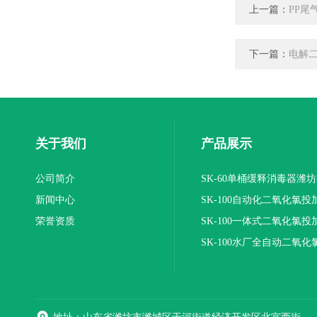
上一篇：
PP尾
下一篇：
电解
关于我们
产品展示
公司简介
SK-60单桶缓释消毒器潍
新闻中心
SK-100自动化二氧化氯投
荣誉资质
装置
SK-100一体式二氧化氯投
报价
SK-100水厂全自动二氧化
加器