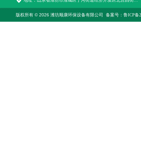
地址：山东省潍坊市潍城区于河街道经济开发区北宫西街与拥军路交叉路口西800米路南
版权所有 © 2026 潍坊顺康环保设备有限公司
备案号：鲁ICP备202