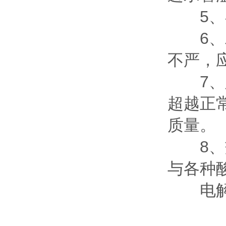
5、在
6、二
不严，
7、定
超越正
质量。
8、盐
与各种
电解二