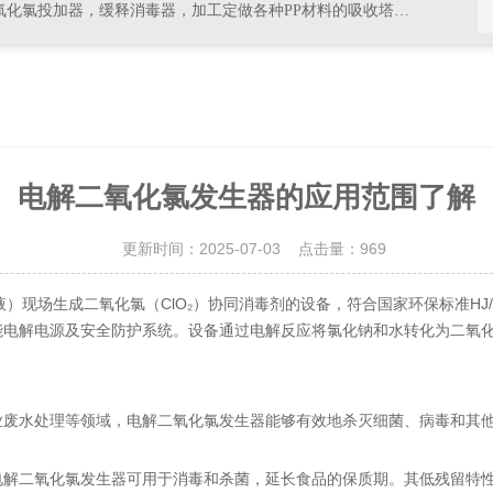
器，加工定做各种PP材料的吸收塔尾气处理，排风管道，PVC材料的杀菌，消毒等设备
电解二氧化氯发生器的应用范围了解
更新时间：2025-07-03 点击量：
969
）现场生成二氧化氯（ClO₂）协同消毒剂的设备，符合国家环保标准HJ/T
能电解电源及安全防护系统。设备通过电解反应将氯化钠和水转化为二氧
业废水处理等领域，电解二氧化氯发生器能够有效地杀灭细菌、病毒和其
电解二氧化氯发生器可用于消毒和杀菌，延长食品的保质期。其低残留特