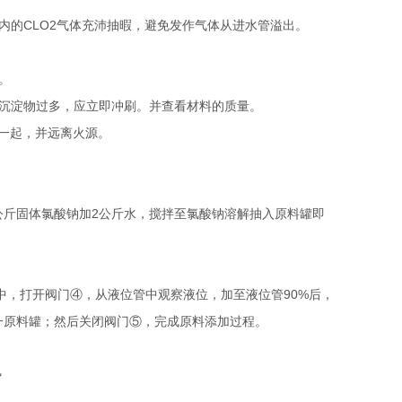
的CLO2气体充沛抽暇，避免发作气体从进水管溢出。
。
沉淀物过多，应立即冲刷。并查看材料的质量。
一起，并远离火源。
1公斤固体氯酸钠加2公斤水，搅拌至氯酸钠溶解抽入原料罐即
，打开阀门④，从液位管中观察液位，加至液位管90%后，
一原料罐；然后关闭阀门⑤，完成原料添加过程。