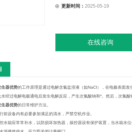
更新时间：
2025-05-19
在线咨询
绍
发生器优势
的工作原理是通过电解含氯盐溶液（如NaCl），在电极表面
盐水经过电解电极通电后发生电解反应，产生次氯酸钠和*。然后，次氯酸
发生器优势
的日常维护方法。
前设备内有必要参加满足的清水，严禁空机作业。
水箱应常常补水，以防损坏加热器，操控器设有保护装置，当水箱水位
源俄然停水，应立即关闭计量阀门。