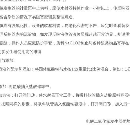
发生器的计量泵中止供料，应使水射器持续作业一小时以上，使反响器内
含杂质的情况下易阻塞应留意整理疏通。
具有强氧化性，设备的软塑料管，易老化和密封不严，应定时查看替换
反响器内的沉淀物，如发现反响液位管液位显现超越正常边界，则说明
酸，操作人员应戴防护手套，质料NaCLO2制止与各种酸类物品寄存在
氯发生器使用前的准备
与添加:
液的配制和添加：将固体氯酸钠与水按1:2(重量比)比例混合，例如：
加: 将盐酸抽入盐酸储罐中。
加方法：打开阀门③，使水射器正常工作，将吸料软管插入盐酸原料容器中
；按照同样的步骤，将吸料软管插入氯酸钠容液中，打开阀门⑤，加入另