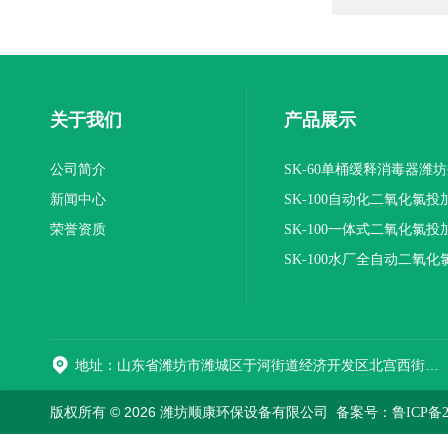
关于我们
产品展示
公司简介
SK-60单桶缓释消毒器潍
新闻中心
SK-100自动化二氧化氯投
荣誉资质
装置
SK-100一体式二氧化氯投
报价
SK-100水厂全自动二氧化
加器
地址：山东省潍坊市潍城区于河街道经济开发区北宫西街与拥军路交叉路口西800米路南
版权所有 © 2026 潍坊顺康环保设备有限公司
备案号：鲁ICP备202