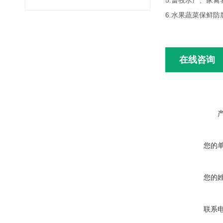
5.畜牧水产、家禽
6.水果蔬菜保鲜防
在线咨询
您的
您的
联系