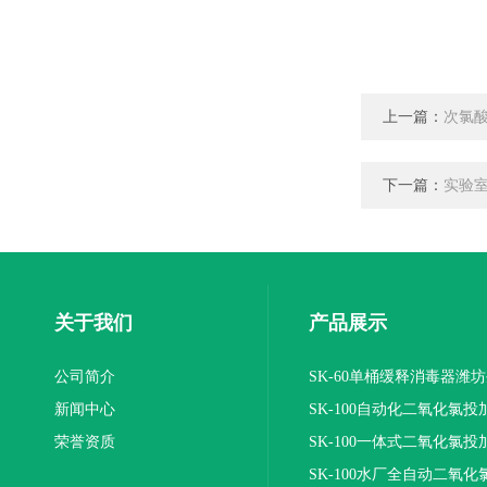
上一篇：
次氯
下一篇：
实验
关于我们
产品展示
公司简介
SK-60单桶缓释消毒器潍
新闻中心
SK-100自动化二氧化氯投
荣誉资质
装置
SK-100一体式二氧化氯投
报价
SK-100水厂全自动二氧化