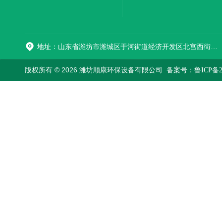
加器
地址：山东省潍坊市潍城区于河街道经济开发区北宫西街与拥军路交叉路口西800米路南
版权所有 © 2026 潍坊顺康环保设备有限公司
备案号：鲁ICP备202