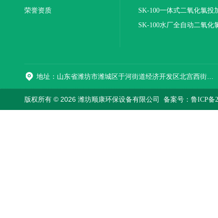
荣誉资质
装置
SK-100一体式二氧化氯投
报价
SK-100水厂全自动二氧化
加器
地址：山东省潍坊市潍城区于河街道经济开发区北宫西街与拥军路交叉路口西800米路南
版权所有 © 2026 潍坊顺康环保设备有限公司
备案号：鲁ICP备202