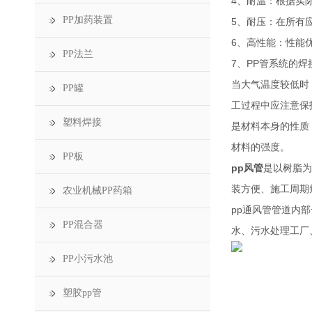
4、耐温：根据实际
PP加药装置
5、耐压：在所有
6、高性能：性能
PP法兰
7、PP管系统的
当大气温度较低时
PP罐
工过程中应注意保
塑料焊接
是材料本身的性质
材料的强度。
PP板
pp风管
是以树脂为
装方便、施工周期
农业机械PP药箱
pp
通
风管管道内部
PP混合器
水、污水处理工厂
PP小污水池
塑胶pp管