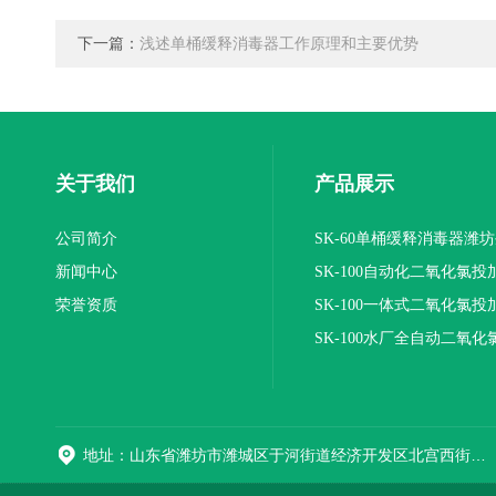
下一篇：
浅述单桶缓释消毒器工作原理和主要优势
关于我们
产品展示
公司简介
SK-60单桶缓释消毒器潍
新闻中心
SK-100自动化二氧化氯投
荣誉资质
装置
SK-100一体式二氧化氯投
报价
SK-100水厂全自动二氧化
加器
地址：山东省潍坊市潍城区于河街道经济开发区北宫西街与拥军路交叉路口西800米路南