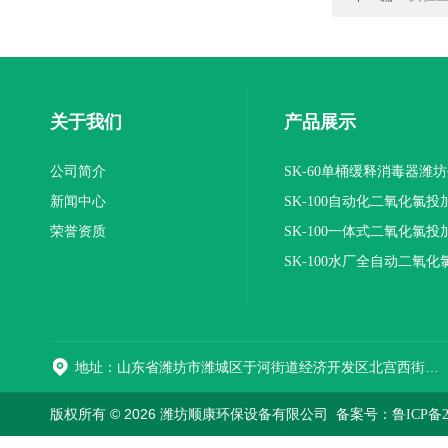
关于我们
产品展示
公司简介
SK-60单桶缓释消毒器潍
新闻中心
SK-100自动化二氧化氯投
荣誉资质
装置
SK-100一体式二氧化氯投
报价
SK-100水厂全自动二氧化
加器
地址：山东省潍坊市潍城区于河街道经济开发区北宫西街与拥军路交叉路口西800米路南
版权所有 © 2026 潍坊顺康环保设备有限公司
备案号：鲁ICP备202