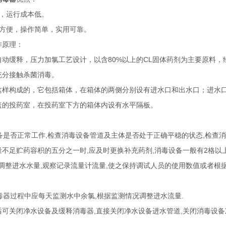
低，运行成本低。
装方便，操作简单，实用可靠。
作原理：
自动缓释，压力加氯工艺设计，以含80%以上的CL固体药剂为主要原料
充分接触杀菌消毒。
这样构成的，它包括箱体，在箱体的两侧分别设有进水口和出水口；进水口
盖的投药室，在投药室下方的箱体内设有水平隔板。
设备是否正常工作,检查消毒设备管道及主体是否处于正确平稳的状态,检查
不足贮药容积的五分之一时,应及时更换补充药剂,消毒设备一般有2格以上
阀,调整进水水量,观察记录流量计流量,使之保持调试人员的使用数值或者
消毒器过程中应每天监测水中余氯,根据监测情况调整进水流量.
可关闭净水设备及缓释消毒器,直接关闭净水设备进水管道,关闭消毒设备