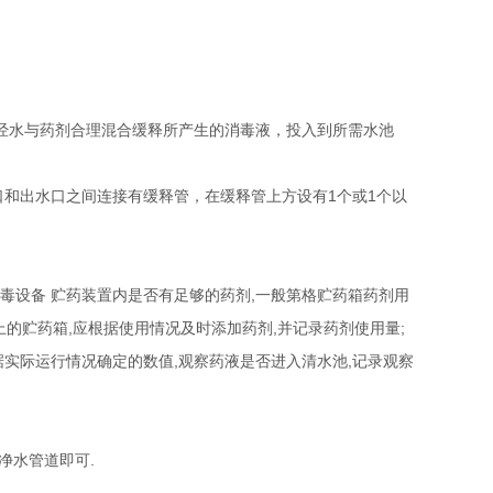
，经水与药剂合理混合缓释所产生的消毒液，投入到所需水池
和出水口之间连接有缓释管，在缓释管上方设有1个或1个以
消毒设备 贮药装置内是否有足够的药剂,一般第格贮药箱药剂用
的贮药箱,应根据使用情况及时添加药剂,并记录药剂使用量;
根据实际运行情况确定的数值,观察药液是否进入清水池,记录观察
净水管道即可.