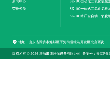
新闻中心
SK-100自动化二氧化氯投
荣誉资质
装置
SK-100一体式二氧化氯投
报价
SK-100水厂全自动二氧化
加器
地址：山东省潍坊市潍城区于河街道经济开发区北宫西街与拥军路交叉路口西800米路南
版权所有 © 2026 潍坊顺康环保设备有限公司
备案号：鲁ICP备202