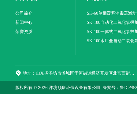
公司简介
SK-60单桶缓释消毒器潍
新闻中心
SK-100自动化二氧化氯投
荣誉资质
装置
SK-100一体式二氧化氯投
报价
SK-100水厂全自动二氧化
加器
地址：山东省潍坊市潍城区于河街道经济开发区北宫西街与拥军路交叉路口西800米路南
版权所有 © 2026 潍坊顺康环保设备有限公司
备案号：鲁ICP备202