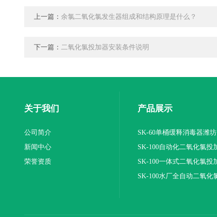
上一篇：
余氯二氧化氯发生器组成和结构原理是什么？
下一篇：
二氧化氯投加器安装条件说明
关于我们
产品展示
公司简介
SK-60单桶缓释消毒器潍
新闻中心
SK-100自动化二氧化氯投
荣誉资质
装置
SK-100一体式二氧化氯投
报价
SK-100水厂全自动二氧化
加器