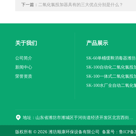
下一篇：
二氧化氯投加器具有的三大优点分别是什么？
关于我们
产品展示
公司简介
SK-60单桶缓释消毒器潍
新闻中心
SK-100自动化二氧化氯投
荣誉资质
装置
SK-100一体式二氧化氯投
报价
SK-100水厂全自动二氧化
加器
地址：山东省潍坊市潍城区于河街道经济开发区北宫西街与拥军路交叉路口西800米路南
版权所有 © 2026 潍坊顺康环保设备有限公司
备案号：鲁ICP备202