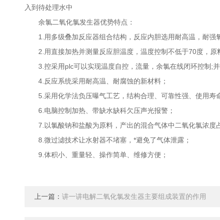
入到待处理水中
余氯二氧化氯发生器优势特点：
1.用多级叠加反应器组合结构，反应内胆选用耐高温，耐强
2.用直接加热并测量反应胆温度，温度控制不低于70度，原料
3.控采用plc可以实现温度自控，流量，余氯在线闭环控制;并
4.反应系统采用耐高温、耐腐蚀的新材料；
5.采用化学法负压曝气工艺，结构合理、可靠性强、使用寿
6.电脑控制加热、带缺水缺科欠压声光报警；
7.以氯酸钠和盐酸为原料，产出的混合气体中二氧化氯浓度占
8.微过滤技术让水射器不堵塞，*避免了气体泄露；
9.体积小、重量轻、操作简单、维修方便；
上一篇：
讲一讲电解二氧化氯发生器主要组成装置的作用