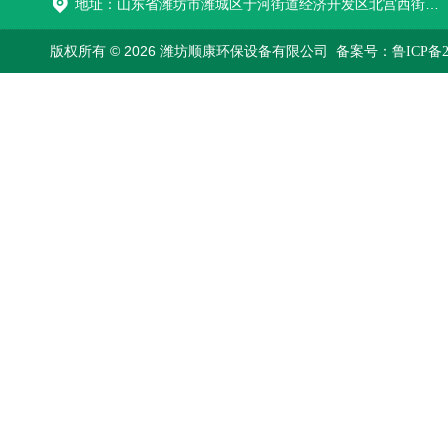
地址：山东省潍坊市潍城区于河街道经济开发区北宫西街与拥军路交叉路口西800米路南
版权所有 © 2026 潍坊顺康环保设备有限公司
备案号：鲁ICP备202