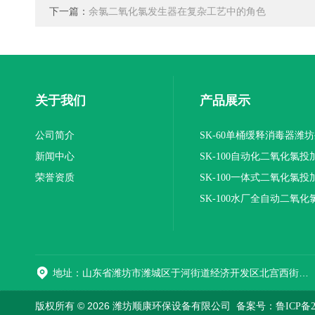
下一篇：
余氯二氧化氯发生器在复杂工艺中的角色
关于我们
产品展示
公司简介
SK-60单桶缓释消毒器潍
新闻中心
SK-100自动化二氧化氯投
荣誉资质
装置
SK-100一体式二氧化氯投
报价
SK-100水厂全自动二氧化
加器
地址：山东省潍坊市潍城区于河街道经济开发区北宫西街与拥军路交叉路口西800米路南
版权所有 © 2026 潍坊顺康环保设备有限公司
备案号：鲁ICP备202