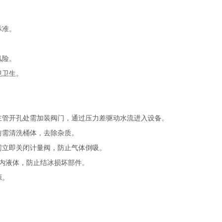
标准。
风险。
境卫生。
主管开孔处需加装阀门，通过压力差驱动水流进入设备。
前需清洗桶体，去除杂质。
需立即关闭计量阀，防止气体倒吸。
备内液体，防止结冰损坏部件。
源。