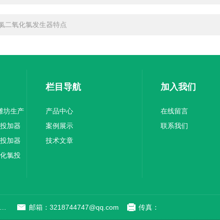
氯二氧化氯发生器特点
栏目导航
加入我们
器潍坊生产
产品中心
在线留言
氯投加器
案例展示
联系我们
氯投加器
技术文章
氧化氯投
：山东省潍坊市潍城区于河街道经济开发区北宫西街与拥军路交叉路口西800米路南
邮箱：3218744747@qq.com
传真：