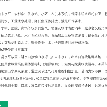
自来水厂、农村集中供水站、小区二次供水系统，保障末端水质符合卫生
活污水、工业废水处理，降低病原体排放，满足环保要求。
：学校、医院、商场等场所的空气、地面及物体表面消毒，减少交叉感染
养殖场饮水消毒、水产养殖池灭菌、食品加工设备管道消毒，确保生产环
水：灾后临时饮水点、野外作业供水，快速部署且维护成本低。
器优势
使用注意事项
备需水平放置，进水口接动力水源（如自来水），出水口连接消毒水池。
先使用含氯量高的固体消毒剂（如强氯精），避免与酸类物质混存。加药
期检测出水余氯浓度，通过调节透气孔开度控制投加量。若动力水停供，
1-2周清理反应器沉淀物，检查软管老化情况并及时更换。冬季需排空设
作时佩戴手套、口罩，避免直接接触消毒剂。设备间需保持通风，远离火