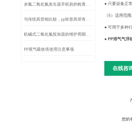
● 只要设备
余氯二氧化氯发生器开机前的检查事项
（5）适用范围
与传统风管相比较，pp矩形风管有着诸多优势
● 可用于多
机械式二氧化氯投加器的维护周期是多久？
●
PP溶气气浮
PP尾气吸收塔使用注意事项
在线咨
您的