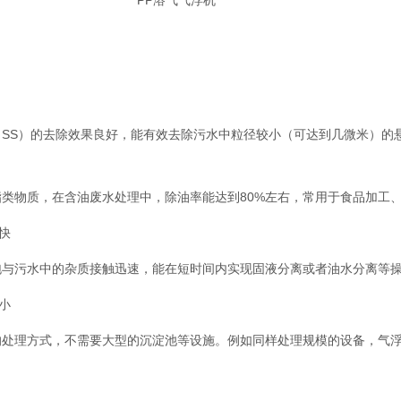
物（SS）的去除效果良好，能有效去除污水中粒径较小（可达到几微米）的
油脂类物质，在含油废水处理中，除油率能达到80%左右，常用于食品加工
快
气泡与污水中的杂质接触迅速，能在短时间内实现固液分离或者油水分离等
小
的处理方式，不需要大型的沉淀池等设施。例如同样处理规模的设备，气浮机的