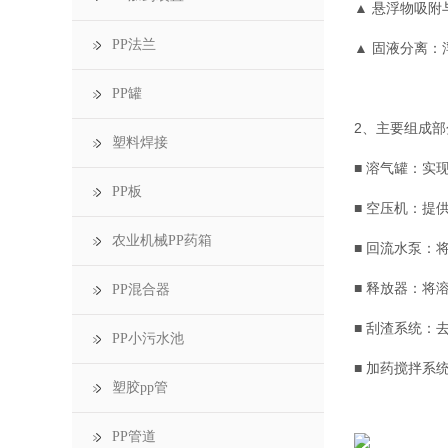
▲ 悬浮物吸
PP法兰
▲ 固液分离
PP罐
2、主要组成部
塑料焊接
■ 溶气罐：实
PP板
■ 空压机：提
农业机械PP药箱
■ 回流水泵
■ 释放器：将
PP混合器
■ 刮渣系统：
PP小污水池
■ 加药搅拌系
塑胶pp管
PP管道