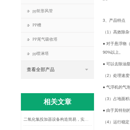
pp矩形风管
3、产品特点
PP槽
（1）高效除杂
PP尾气吸收塔
● 对于悬浮
90%以上。
pp喷淋塔
● 可以去除
查看全部产品
（2）处理速度
● 气浮机的
（3）占地面积
相关文章
● 由于其特别
二氧化氯投加器设备构造简易，实际操作便捷
（4）运行稳定