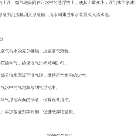
附与上浮：微气泡吸附在污水中的悬浮物上，使其比重变小，浮到水面形成
：浮渣由刮渣机刮入浮渣槽，清水则通过集水装置流入清水池。
分
现空气与水的充分接触，加速空气溶解。
供压缩空气，确保溶气过程顺利进行。
：将部分清水回流至溶气罐，维持溶气水的稳定性。
溶气水中的气泡释放到气浮池中。
去除气浮池表面的浮渣，保持设备清洁。
统：添加絮凝剂等药剂，促进悬浮物凝聚。