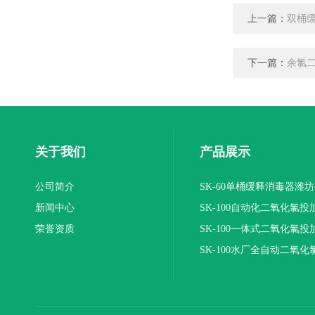
上一篇：
双桶缓
下一篇：
余氯
关于我们
产品展示
公司简介
SK-60单桶缓释消毒器潍
新闻中心
SK-100自动化二氧化氯投
荣誉资质
装置
SK-100一体式二氧化氯投
报价
SK-100水厂全自动二氧化
加器