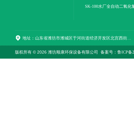
报价
SK-100水厂全自动二氧化
加器
地址：山东省潍坊市潍城区于河街道经济开发区北宫西街与拥军路交叉路口西800米路南
版权所有 © 2026 潍坊顺康环保设备有限公司
备案号：鲁ICP备202