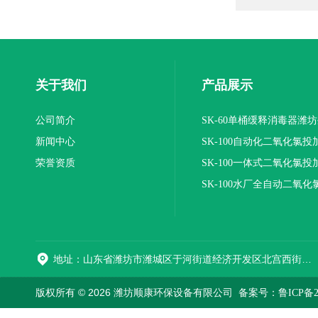
关于我们
产品展示
公司简介
SK-60单桶缓释消毒器潍
新闻中心
SK-100自动化二氧化氯投
荣誉资质
装置
SK-100一体式二氧化氯投
报价
SK-100水厂全自动二氧化
加器
地址：山东省潍坊市潍城区于河街道经济开发区北宫西街与拥军路交叉路口西800米路南
版权所有 © 2026 潍坊顺康环保设备有限公司
备案号：鲁ICP备202