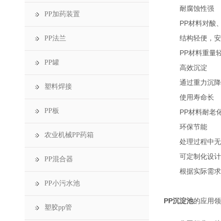
耐腐蚀性强
PP加药装置
PP材料对酸
结构轻便，安
PP法兰
PP材料重量
PP罐
高效沉淀
通过重力沉降
塑料焊接
使用寿命长
PP板
PP材料耐老
环保节能
农业机械PP药箱
处理过程中无
可定制化设计
PP混合器
根据实际需求
PP小污水池
PP沉淀池
的应用领
塑胶pp管