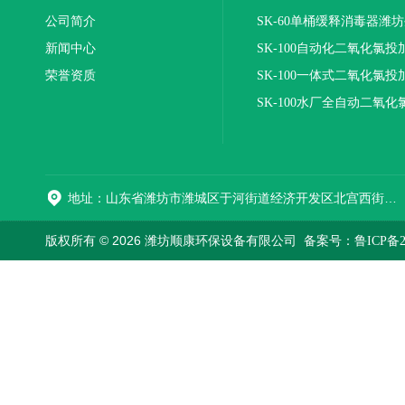
公司简介
SK-60单桶缓释消毒器潍
新闻中心
SK-100自动化二氧化氯投
荣誉资质
装置
SK-100一体式二氧化氯投
报价
SK-100水厂全自动二氧化
加器
地址：山东省潍坊市潍城区于河街道经济开发区北宫西街与拥军路交叉路口西800米路南
版权所有 © 2026 潍坊顺康环保设备有限公司
备案号：鲁ICP备202