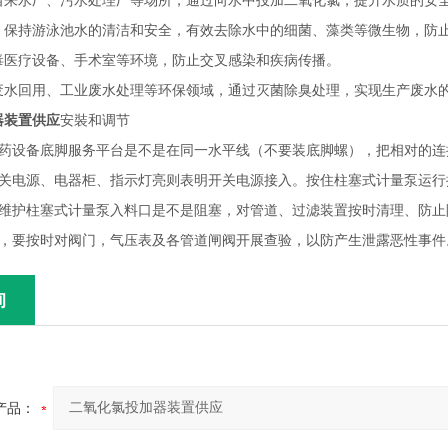
自来水厂、污水处理厂等场所，通过向水中投加二氧化氯，提升水质的安
：保持游泳池水的清洁和安全，有效去除水中的细菌、藻类等微生物，防
毒医疗设备、手术室等环境，防止交叉感染和疾病传播。
废水回用、工业废水处理等环保领域，通过灭菌除臭处理，实现生产废水
器装置供应
安裝和调节
设备底脚服务平台是不是在同一水平线（不要装底脚螺），把相对的连
电源、电器柜、指示灯亮则表明开关电源接入。按住柱塞式计量泵运行
护柱塞式计量泵入料口是不是阻塞，对管道、过滤装置按时清理、防止
要按时对阀门，气压表及各管道闸阀开展查验，以防产生泄露恶性事件
询
产品：