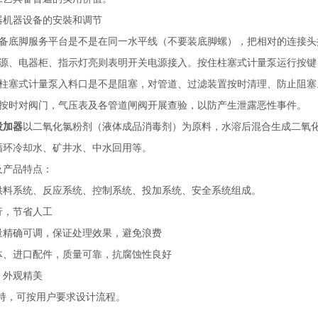
器机器设备的安裝和调节
设备底脚服务平台是不是在同一水平线（不要装底脚螺），把相对的连接头
电源、电器柜、指示灯亮则表明开关电源接入。按住柱塞式计量泵运行按键
护柱塞式计量泵入料口是不是阻塞，对管道、过滤装置按时清理、防止阻塞
要按时对阀门，气压表及各管道闸阀开展查验，以防产生泄露恶性事件。
投加器
以二氧化氯粉剂（液体成品消毒剂）为原料，水溶后混合生成二氧
循环冷却水、矿井水、中水回用等。
及产品特点：
供料系统、反应系统、控制系统、投加系统、安全系统组成。
行，节省人工
量精确可调，保证处理效果，避免浪费
体、进口配件，质量可靠，抗腐蚀性良好
，外观精美
支持，可按用户要求设计流程。