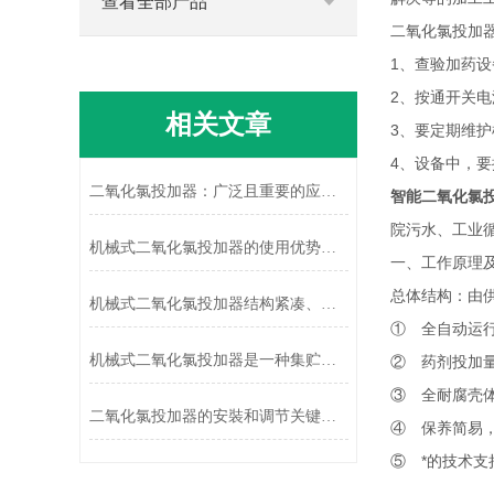
查看全部产品
二氧化氯投加
1、查验加药
2、按通开关
相关文章
3、要定期维
4、设备中，
二氧化氯投加器：广泛且重要的应用之选
智能二氧化氯
院污水、工业
机械式二氧化氯投加器的使用优势有哪些？
一、工作原理
总体结构：由
机械式二氧化氯投加器结构紧凑、安全可靠
① 全自动运
机械式二氧化氯投加器是一种集贮存、输送与自动控制于一体的成套设备
② 药剂投加
③ 全耐腐壳
二氧化氯投加器的安裝和调节关键要点
④ 保养简易
⑤ *的技术