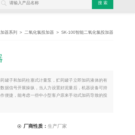
>
> SK-100智能二氧化氯投加器
投加器系列
二氧化氯投加器
器
贮药罐子和加药柱塞式计量泵，贮药罐子立即加药液体的有
纵数据信号开展操纵，当人力设置好泥量后，机器设备可持
操作便捷，能考虑一些中小型客户原来手动式加药导致的投
厂商性质：
生产厂家