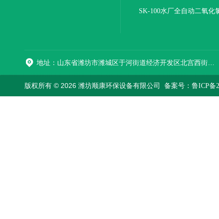
报价
SK-100水厂全自动二氧化
加器
地址：山东省潍坊市潍城区于河街道经济开发区北宫西街与拥军路交叉路口西800米路南
版权所有 © 2026 潍坊顺康环保设备有限公司
备案号：鲁ICP备202