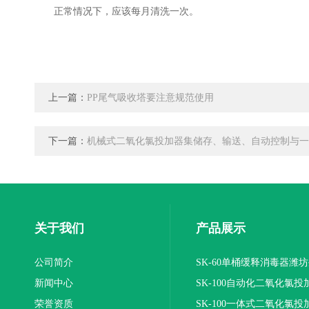
正常情况下，应该每月清洗一次。
上一篇：
PP尾气吸收塔要注意规范使用
下一篇：
机械式二氧化氯投加器集储存、输送、自动控制与一
关于我们
产品展示
公司简介
SK-60单桶缓释消毒器潍
新闻中心
SK-100自动化二氧化氯投
荣誉资质
装置
SK-100一体式二氧化氯投