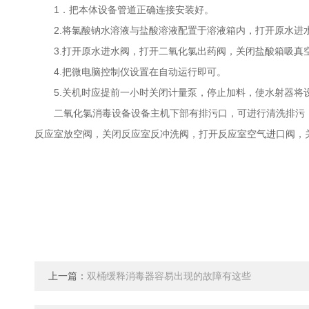
1．把本体设备管道正确连接安装好。
2.将氯酸钠水溶液与盐酸溶液配置于溶液箱内，打开原水进
3.打开原水进水阀，打开二氧化氯出药阀，关闭盐酸箱吸真空
4.把微电脑控制仪设置在自动运行即可。
5.关机时应提前一小时关闭计量泵，停止加料，使水射器将设
二氧化氯消毒设备设备主机下部有排污口，可进行清洗排污，
反应室放空阀，关闭反应室反冲洗阀，打开反应室空气进口阀，
上一篇：
双桶缓释消毒器容易出现的故障有这些