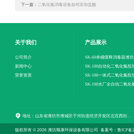
下一篇：
二氧化氯消毒设备如何添加盐酸
关于我们
产品展示
公司简介
SK-60单桶缓释消毒器潍
新闻中心
SK-100自动化二氧化氯投
荣誉资质
装置
SK-100一体式二氧化氯投
报价
SK-100水厂全自动二氧化
加器
地址：山东省潍坊市潍城区于河街道经济开发区北宫西街与拥军路交叉路口西800米路南
版权所有 © 2026 潍坊顺康环保设备有限公司
备案号：鲁ICP备202