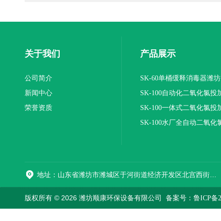
关于我们
产品展示
公司简介
SK-60单桶缓释消毒器潍
新闻中心
SK-100自动化二氧化氯投
荣誉资质
装置
SK-100一体式二氧化氯投
报价
SK-100水厂全自动二氧化
加器
地址：山东省潍坊市潍城区于河街道经济开发区北宫西街与拥军路交叉路口西800米路南
版权所有 © 2026 潍坊顺康环保设备有限公司
备案号：鲁ICP备202