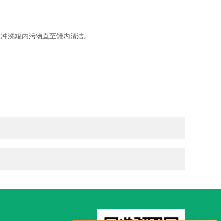
冲洗罐内污物直至罐内清洁。