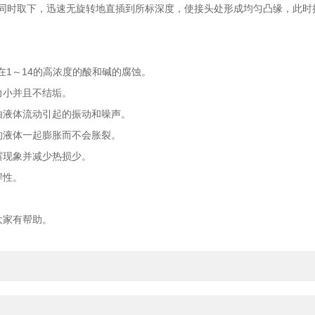
同时取下，迅速无旋转地直插到所标深度，使接头处形成均匀凸缘，此时
在1～14的高浓度的酸和碱的腐蚀。
力小并且不结垢。
由液体流动引起的振动和噪声。
的液体一起膨胀而不会胀裂。
露现象并减少热损少。
焊性。
大家有帮助。