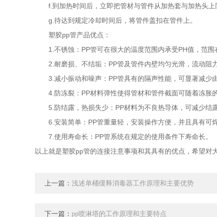
f.到加热时间后，立即把管材与管件从加热套与加热头上
g.待达到规定冷却时间后，将管件盖扣在管件上。
塑胶pp管产品优点：
1.不锈蚀：PP管可在很大的温度范围内承受PH值，范围
2.耐磨损、不结垢：PP管及管件内壁均匀光滑，流动阻
3.减小振动和噪声：PP管具有的隔声性能，可显著减少
4.防冻裂：PP材料弹性使得管材和管件截面可随着冻胀
5.防结露，热损失少：PP材料为不良热导体，可减少结
6.安装简单：PP管重量轻，安装操作方便，并且具有可
7.使用寿命长：PP管系统在规定的使用条件下寿命长。
以上就是塑胶pp管的连接注意事项和其具有的优点，希望对
上一篇：
浅述单桶缓释消毒器工作原理和主要优势
下一篇：
pp喷淋塔的工作原理和主要特点