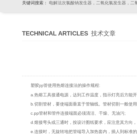
关键词搜索：
电解法次氯酸钠发生器，二氧化氯发生器，二氧化氯投加器，缓释消毒
TECHNICAL ARTICLES
技术文章
使用热熔连接法的操作规程:
塑胶pp管
a.热熔工具接通电源，达到工作温度，指示灯亮后方能开
b.切割管材，要使端面垂直于管轴线。管材切割一般使用
c.pp管材和管件连接端面必须清洁、干燥、无油污;
d.熔接弯头或三通时，按设计图纸要求，应注意其方向，
e.连接时，无旋转地把管端导入加热套内，插人到标准的