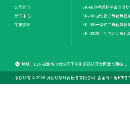
公司简介
SK-60单桶缓释消毒器潍
新闻中心
SK-100自动化二氧化氯投
荣誉资质
装置
SK-100一体式二氧化氯投
报价
SK-100水厂全自动二氧化
加器
地址：山东省潍坊市潍城区于河街道经济开发区北宫西街与拥军路交叉路口西800米路南
版权所有 © 2026 潍坊顺康环保设备有限公司
备案号：鲁ICP备202