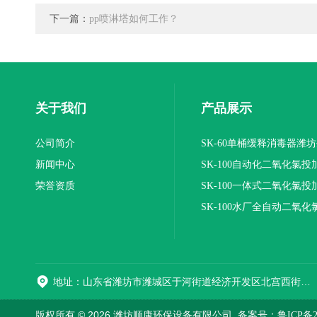
下一篇：
pp喷淋塔如何工作？
关于我们
产品展示
公司简介
SK-60单桶缓释消毒器潍
新闻中心
SK-100自动化二氧化氯投
荣誉资质
装置
SK-100一体式二氧化氯投
报价
SK-100水厂全自动二氧化
加器
地址：山东省潍坊市潍城区于河街道经济开发区北宫西街与拥军路交叉路口西800米路南
版权所有 © 2026 潍坊顺康环保设备有限公司
备案号：鲁ICP备202