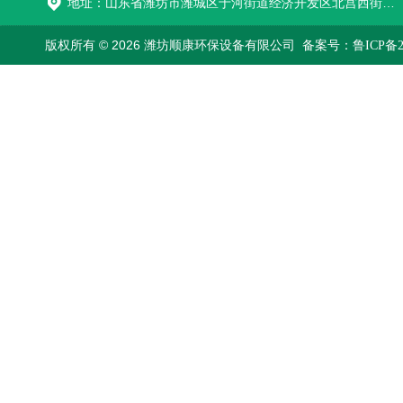
地址：山东省潍坊市潍城区于河街道经济开发区北宫西街与拥军路交叉路口西800米路南
版权所有 © 2026 潍坊顺康环保设备有限公司
备案号：鲁ICP备202